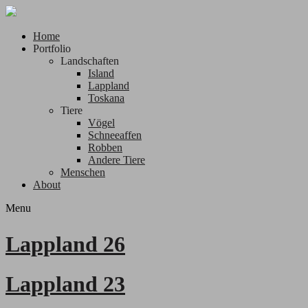
Home
Portfolio
Landschaften
Island
Lappland
Toskana
Tiere
Vögel
Schneeaffen
Robben
Andere Tiere
Menschen
About
Menu
Lappland 26
Lappland 23